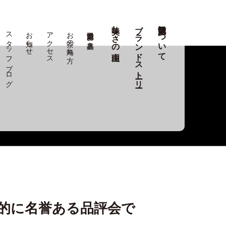
美味しさの理由
ブランドストーリー
池田選茶堂について
スタッフブログ
お知らせ
アクセス
お茶の淹れ方
池田選茶堂 お品書き
的に名誉ある品評会で