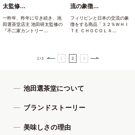
太監修…
流の象徴…
一昨年、昨年に引き続き、池
フィリピンと日本の交流の象
田選茶堂店主 池田研太監修の
徴をする商品「３２％ＷＨＩ
『不二家カントリー…
ＴＥ ＣＨＯＣＯＬＡ…
1
2
3
2 / 3
池田選茶堂について
ブランドストーリー
美味しさの理由