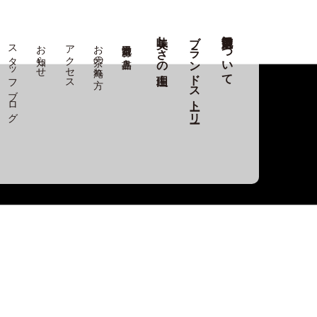
美味しさの理由
ブランドストーリー
池田選茶堂について
スタッフブログ
お知らせ
アクセス
お茶の淹れ方
池田選茶堂 お品書き